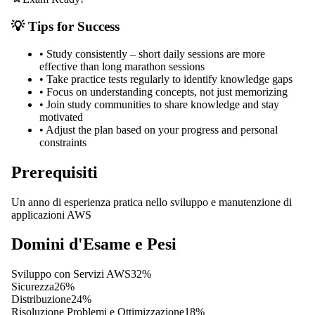
💡 Tips for Success
•
Study consistently – short daily sessions are more
effective than long marathon sessions
•
Take practice tests regularly to identify knowledge gaps
•
Focus on understanding concepts, not just memorizing
•
Join study communities to share knowledge and stay
motivated
•
Adjust the plan based on your progress and personal
constraints
Prerequisiti
Un anno di esperienza pratica nello sviluppo e manutenzione di
applicazioni AWS
Domini d'Esame e Pesi
Sviluppo con Servizi AWS
32
%
Sicurezza
26
%
Distribuzione
24
%
Risoluzione Problemi e Ottimizzazione
18
%