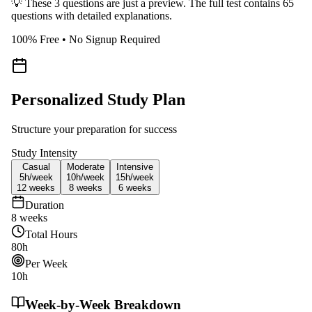
💡 These 3 questions are just a preview. The full test contains 65
questions with detailed explanations.
100% Free • No Signup Required
Personalized Study Plan
Structure your preparation for success
Study Intensity
Casual
Moderate
Intensive
5h/
week
10h/
week
15h/
week
12
weeks
8
weeks
6
weeks
Duration
8
weeks
Total Hours
80
h
Per Week
10
h
Week-by-Week Breakdown