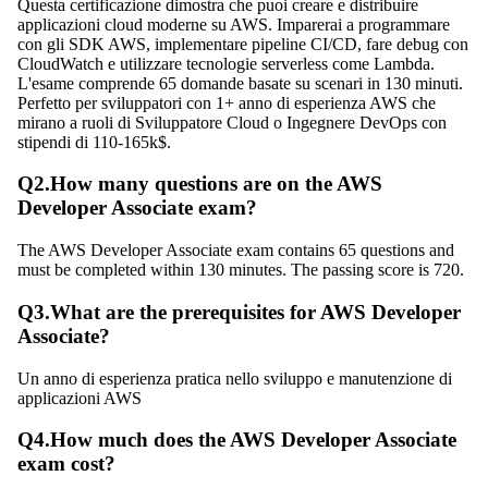
Questa certificazione dimostra che puoi creare e distribuire
applicazioni cloud moderne su AWS. Imparerai a programmare
con gli SDK AWS, implementare pipeline CI/CD, fare debug con
CloudWatch e utilizzare tecnologie serverless come Lambda.
L'esame comprende 65 domande basate su scenari in 130 minuti.
Perfetto per sviluppatori con 1+ anno di esperienza AWS che
mirano a ruoli di Sviluppatore Cloud o Ingegnere DevOps con
stipendi di 110-165k$.
Q
2
.
How many questions are on the AWS
Developer Associate exam?
The AWS Developer Associate exam contains 65 questions and
must be completed within 130 minutes. The passing score is 720.
Q
3
.
What are the prerequisites for AWS Developer
Associate?
Un anno di esperienza pratica nello sviluppo e manutenzione di
applicazioni AWS
Q
4
.
How much does the AWS Developer Associate
exam cost?