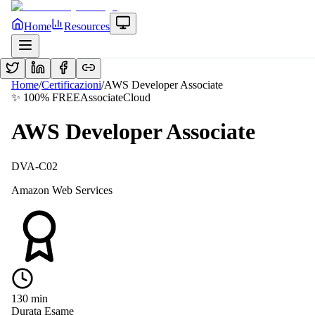
Home
Resources
Home
/
Certificazioni
/
AWS Developer Associate
✨ 100% FREE
Associate
Cloud
AWS Developer Associate
DVA-C02
Amazon Web Services
130
min
Durata Esame