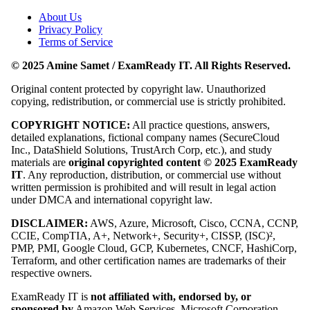
About Us
Privacy Policy
Terms of Service
© 2025 Amine Samet / ExamReady IT. All Rights Reserved.
Original content protected by copyright law. Unauthorized
copying, redistribution, or commercial use is strictly prohibited.
COPYRIGHT NOTICE:
All practice questions, answers,
detailed explanations, fictional company names (SecureCloud
Inc., DataShield Solutions, TrustArch Corp, etc.), and study
materials are
original copyrighted content © 2025 ExamReady
IT
. Any reproduction, distribution, or commercial use without
written permission is prohibited and will result in legal action
under DMCA and international copyright law.
DISCLAIMER:
AWS, Azure, Microsoft, Cisco, CCNA, CCNP,
CCIE, CompTIA, A+, Network+, Security+, CISSP, (ISC)²,
PMP, PMI, Google Cloud, GCP, Kubernetes, CNCF, HashiCorp,
Terraform, and other certification names are trademarks of their
respective owners.
ExamReady IT is
not affiliated with, endorsed by, or
sponsored by
Amazon Web Services, Microsoft Corporation,