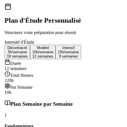
Plan d'Étude Personnalisé
Structurez votre préparation pour réussir
Intensité d'Étude
Décontracté
Modéré
Intensif
5h/
semaine
10h/
semaine
15h/
semaine
18
semaines
12
semaines
9
semaines
Durée
12
semaines
Total Heures
120
h
Par Semaine
10
h
Plan Semaine par Semaine
1
Fondamentaux