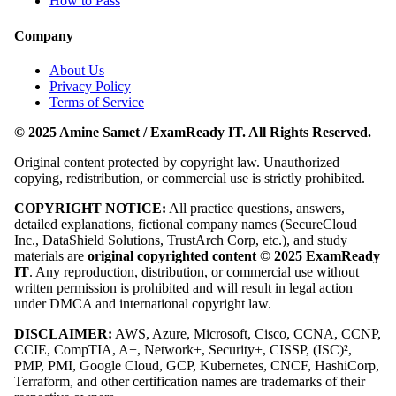
How to Pass
Company
About Us
Privacy Policy
Terms of Service
© 2025 Amine Samet / ExamReady IT. All Rights Reserved.
Original content protected by copyright law. Unauthorized
copying, redistribution, or commercial use is strictly prohibited.
COPYRIGHT NOTICE:
All practice questions, answers,
detailed explanations, fictional company names (SecureCloud
Inc., DataShield Solutions, TrustArch Corp, etc.), and study
materials are
original copyrighted content © 2025 ExamReady
IT
. Any reproduction, distribution, or commercial use without
written permission is prohibited and will result in legal action
under DMCA and international copyright law.
DISCLAIMER:
AWS, Azure, Microsoft, Cisco, CCNA, CCNP,
CCIE, CompTIA, A+, Network+, Security+, CISSP, (ISC)²,
PMP, PMI, Google Cloud, GCP, Kubernetes, CNCF, HashiCorp,
Terraform, and other certification names are trademarks of their