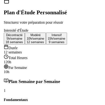
Plan d'Étude Personnalisé
Structurez votre préparation pour réussir
Intensité d'Étude
Décontracté
Modéré
Intensif
5h/
semaine
10h/
semaine
15h/
semaine
18
semaines
12
semaines
9
semaines
Durée
12
semaines
Total Heures
120
h
Par Semaine
10
h
Plan Semaine par Semaine
1
Fondamentaux