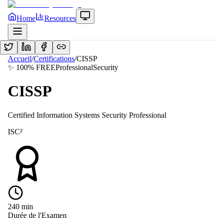
Home
Resources
Accueil
/
Certifications
/
CISSP
✨ 100% FREE
Professional
Security
CISSP
Certified Information Systems Security Professional
ISC²
240
min
Durée de l'Examen