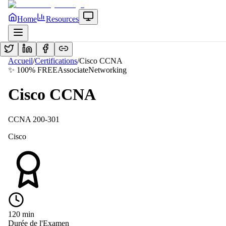
Home
Resources
Accueil
/
Certifications
/
Cisco CCNA
✨ 100% FREE
Associate
Networking
Cisco CCNA
CCNA 200-301
Cisco
120
min
Durée de l'Examen