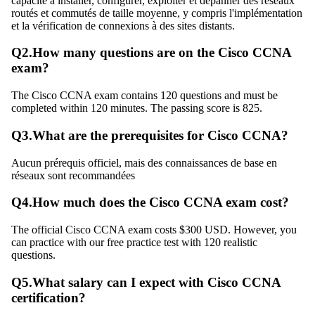
capacité à installer, configurer, exploiter et dépanner des réseaux
routés et commutés de taille moyenne, y compris l'implémentation
et la vérification de connexions à des sites distants.
Q
2
.
How many questions are on the Cisco CCNA
exam?
The Cisco CCNA exam contains 120 questions and must be
completed within 120 minutes. The passing score is 825.
Q
3
.
What are the prerequisites for Cisco CCNA?
Aucun prérequis officiel, mais des connaissances de base en
réseaux sont recommandées
Q
4
.
How much does the Cisco CCNA exam cost?
The official Cisco CCNA exam costs $300 USD. However, you
can practice with our free practice test with 120 realistic
questions.
Q
5
.
What salary can I expect with Cisco CCNA
certification?