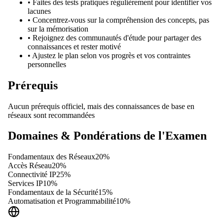
•
Faites des tests pratiques régulièrement pour identifier vos
lacunes
•
Concentrez-vous sur la compréhension des concepts, pas
sur la mémorisation
•
Rejoignez des communautés d'étude pour partager des
connaissances et rester motivé
•
Ajustez le plan selon vos progrès et vos contraintes
personnelles
Prérequis
Aucun prérequis officiel, mais des connaissances de base en
réseaux sont recommandées
Domaines & Pondérations de l'Examen
Fondamentaux des Réseaux
20
%
Accès Réseau
20
%
Connectivité IP
25
%
Services IP
10
%
Fondamentaux de la Sécurité
15
%
Automatisation et Programmabilité
10
%