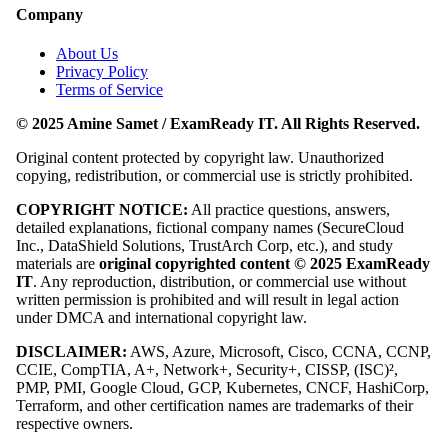
Company
About Us
Privacy Policy
Terms of Service
© 2025 Amine Samet / ExamReady IT. All Rights Reserved.
Original content protected by copyright law. Unauthorized
copying, redistribution, or commercial use is strictly prohibited.
COPYRIGHT NOTICE:
All practice questions, answers,
detailed explanations, fictional company names (SecureCloud
Inc., DataShield Solutions, TrustArch Corp, etc.), and study
materials are
original copyrighted content © 2025 ExamReady
IT
. Any reproduction, distribution, or commercial use without
written permission is prohibited and will result in legal action
under DMCA and international copyright law.
DISCLAIMER:
AWS, Azure, Microsoft, Cisco, CCNA, CCNP,
CCIE, CompTIA, A+, Network+, Security+, CISSP, (ISC)²,
PMP, PMI, Google Cloud, GCP, Kubernetes, CNCF, HashiCorp,
Terraform, and other certification names are trademarks of their
respective owners.