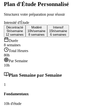
Plan d'Étude Personnalisé
Structurez votre préparation pour réussir
Intensité d'Étude
Décontracté
Modéré
Intensif
5h/
semaine
10h/
semaine
15h/
semaine
12
semaines
8
semaines
6
semaines
Durée
8
semaines
Total Heures
80
h
Par Semaine
10
h
Plan Semaine par Semaine
1
Fondamentaux
10
h d'étude