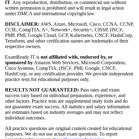
IT
. Any reproduction, distribution, or commercial use without
written permission is prohibited and will result in legal action
under DMCA and international copyright law.
DISCLAIMER:
AWS, Azure, Microsoft, Cisco, CCNA, CCNP,
CCIE, CompTIA, A+, Network+, Security+, CISSP, (ISC)²,
PMP, PMI, Google Cloud, GCP, Kubernetes, CNCF, HashiCorp,
Terraform, and other certification names are trademarks of their
respective owners.
ExamReady IT is
not affiliated with, endorsed by, or
sponsored by
Amazon Web Services, Microsoft Corporation,
Cisco Systems, CompTIA, (ISC)², PMI, Google, CNCF,
HashiCorp, or any certification provider. We provide independent
practice tests for educational purposes only.
RESULTS NOT GUARANTEED:
Pass rates and exam
success vary based on individual preparation, experience, and
other factors. Practice tests are supplemental study tools and do
not guarantee exam success. All statistics and salary information
are estimates based on industry averages and may not reflect
individual outcomes.
All practice questions are original content created for educational
purposes. We do not use actual exam questions. To report