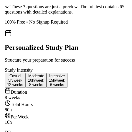
💡 These 3 questions are just a preview. The full test contains 65
questions with detailed explanations.
100% Free • No Signup Required
Personalized Study Plan
Structure your preparation for success
Study Intensity
Casual
Moderate
Intensive
5h/
week
10h/
week
15h/
week
12
weeks
8
weeks
6
weeks
Duration
8
weeks
Total Hours
80
h
Per Week
10
h