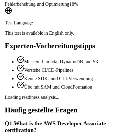
Fehlerbehebung und Optimierung
18
%
Test Language
This test is available in English only.
Experten-Vorbereitungstipps
Meistere Lambda, DynamoDB und S3
Verstehe CI/CD-Pipelines
Kenne SDK- und CLI-Verwendung
Übe mit SAM und CloudFormation
Loading readiness analysis...
Häufig gestellte Fragen
Q
1
.
What is the AWS Developer Associate
certification?