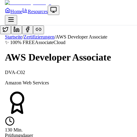
Home
Resources
Startseite
/
Zertifizierungen
/
AWS Developer Associate
✨ 100% FREE
Associate
Cloud
AWS Developer Associate
DVA-C02
Amazon Web Services
130
Min.
Prüfungsdauer